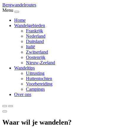
Bergwandel
routes
Menu
Home
Wandelgebieden
Frankrijk
Nederland
Duitsland
Italië
Zwitserland
Oostenrijk
Nieuw-Zeeland
Wandeltips
Uitrusting
Huttentochten
Voorbereiding
Campings
Over ons
Waar wil je wandelen?