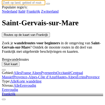
Populaire regio's:
Nederland
Italië
Frankrijk
Zwitserland
Saint-Gervais-sur-Mare
Routes op de kaart van Frankrijk
Zoek je
wandelroutes voor beginners
in de omgeving van
Saint-
Gervais-sur-Mare
? Ontdek de mooiste routes in dit deel van
Frankrijk met uitgebreide beschrijvingen en kaarten.
Bergwandel
routes
Sluit kaart
Gebied:
Alles
Franse Alpen
Pyreneeën
Occitanië
Centraal
Massief
Provence-Alpes-Côte d'Azur
Hautes-Alpes
Écrins
Provence
Type:
Alle
Korte wandeling
Niveau:
Alle
Eenvoudig
Eenvoudig
Frankrijk