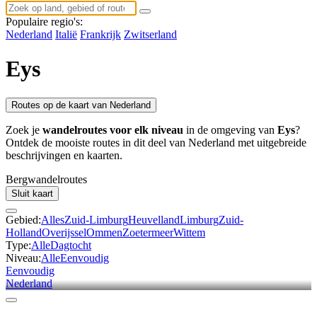
Populaire regio's:
Nederland
Italië
Frankrijk
Zwitserland
Eys
Routes op de kaart van Nederland
Zoek je
wandelroutes voor elk niveau
in de omgeving van
Eys
?
Ontdek de mooiste routes in dit deel van Nederland met uitgebreide
beschrijvingen en kaarten.
Bergwandel
routes
Sluit kaart
Gebied:
Alles
Zuid-Limburg
Heuvelland
Limburg
Zuid-
Holland
Overijssel
Ommen
Zoetermeer
Wittem
Type:
Alle
Dagtocht
Niveau:
Alle
Eenvoudig
Eenvoudig
Nederland