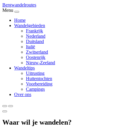
Bergwandel
routes
Menu
Home
Wandelgebieden
Frankrijk
Nederland
Duitsland
Italië
Zwitserland
Oostenrijk
Nieuw-Zeeland
Wandeltips
Uitrusting
Huttentochten
Voorbereiding
Campings
Over ons
Waar wil je wandelen?