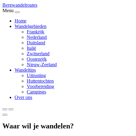
Bergwandel
routes
Menu
Home
Wandelgebieden
Frankrijk
Nederland
Duitsland
Italië
Zwitserland
Oostenrijk
Nieuw-Zeeland
Wandeltips
Uitrusting
Huttentochten
Voorbereiding
Campings
Over ons
Waar wil je wandelen?