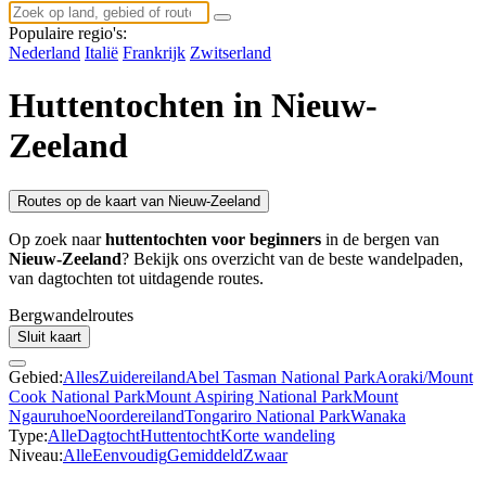
Populaire regio's:
Nederland
Italië
Frankrijk
Zwitserland
Huttentochten in Nieuw-
Zeeland
Routes op de kaart van Nieuw-Zeeland
Op zoek naar
huttentochten voor beginners
in de bergen van
Nieuw-Zeeland
? Bekijk ons overzicht van de beste wandelpaden,
van dagtochten tot uitdagende routes.
Bergwandel
routes
Sluit kaart
Gebied:
Alles
Zuidereiland
Abel Tasman National Park
Aoraki/Mount
Cook National Park
Mount Aspiring National Park
Mount
Ngauruhoe
Noordereiland
Tongariro National Park
Wanaka
Type:
Alle
Dagtocht
Huttentocht
Korte wandeling
Niveau:
Alle
Eenvoudig
Gemiddeld
Zwaar