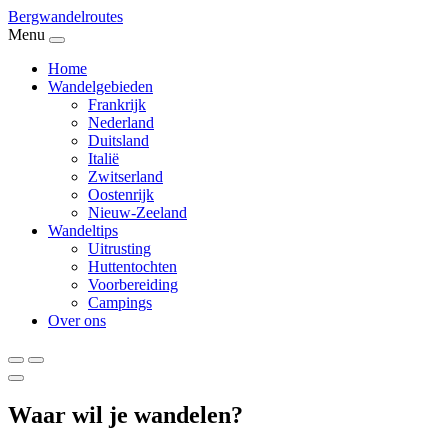
Bergwandel
routes
Menu
Home
Wandelgebieden
Frankrijk
Nederland
Duitsland
Italië
Zwitserland
Oostenrijk
Nieuw-Zeeland
Wandeltips
Uitrusting
Huttentochten
Voorbereiding
Campings
Over ons
Waar wil je wandelen?