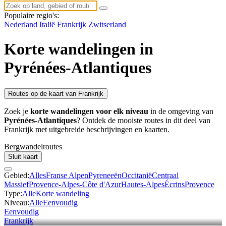
Populaire regio's:
Nederland
Italië
Frankrijk
Zwitserland
Korte wandelingen in
Pyrénées-Atlantiques
Routes op de kaart van Frankrijk
Zoek je
korte wandelingen voor elk niveau
in de omgeving van
Pyrénées-Atlantiques
? Ontdek de mooiste routes in dit deel van
Frankrijk met uitgebreide beschrijvingen en kaarten.
Bergwandel
routes
Sluit kaart
Gebied:
Alles
Franse Alpen
Pyreneeën
Occitanië
Centraal
Massief
Provence-Alpes-Côte d'Azur
Hautes-Alpes
Écrins
Provence
Type:
Alle
Korte wandeling
Niveau:
Alle
Eenvoudig
Eenvoudig
Frankrijk